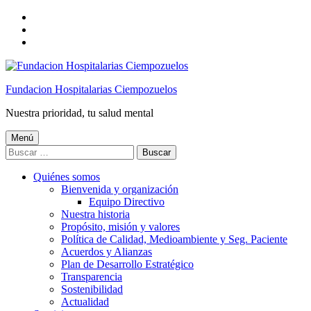
Saltar
a
Saltar
la
al
Saltar
navegación
contenido
al
principal
principal
pie
de
Fundacion Hospitalarias Ciempozuelos
página
Nuestra prioridad, tu salud mental
Menú
Buscar:
Quiénes somos
Bienvenida y organización
Equipo Directivo
Nuestra historia
Propósito, misión y valores
Política de Calidad, Medioambiente y Seg. Paciente
Acuerdos y Alianzas
Plan de Desarrollo Estratégico
Transparencia
Sostenibilidad
Actualidad